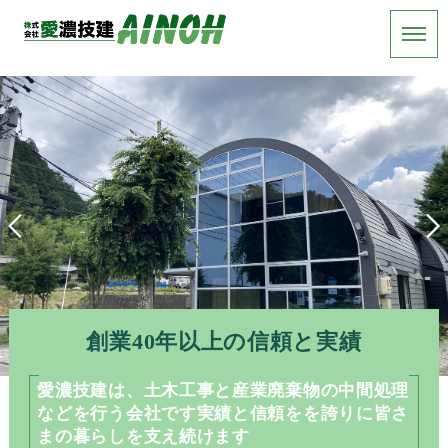
創業40年以上の信頼と実績
愛濃技建は、
土木工事と産業廃棄物の中間処理
などを行う会社です
実績と信頼をを誇りに
皆さ
まの暮らしを支え続けます